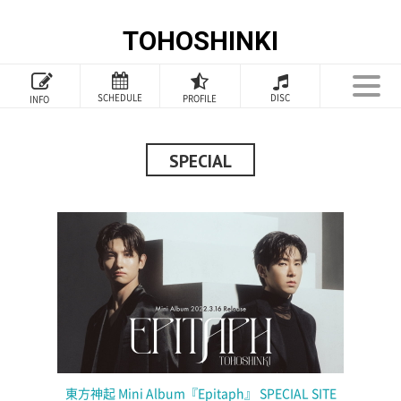
TOHOSHINKI
TOP
SCHEDULE
DISC
PROFILE
INFO
PROFILE
INFORMATION
SPECIAL
SCHEDULE
DISCOGRAPHY
GOODS
FANCLUB
SPECIAL
東方神起 Mini Album『Epitaph』 SPECIAL SITE