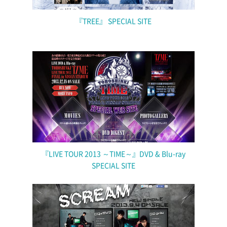
『TREE』 SPECIAL SITE
『LIVE TOUR 2013 ～TIME～』DVD & Blu-ray
SPECIAL SITE