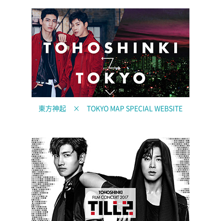
東方神起 × TOKYO MAP SPECIAL WEBSITE