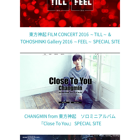
東方神起 FILM CONCERT 2016 ～TILL～ &
TOHOSHINKI Gallery 2016 ～FEEL～ SPECIAL SITE
CHANGMIN from 東方神起 ソロミニアルバム
『Close To You』 SPECIAL SITE