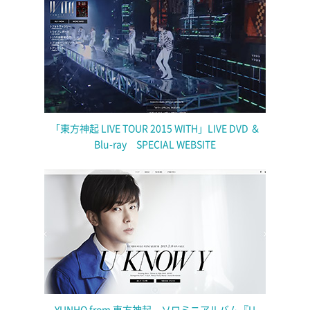
「東方神起 LIVE TOUR 2015 WITH」LIVE DVD ＆
Blu-ray SPECIAL WEBSITE