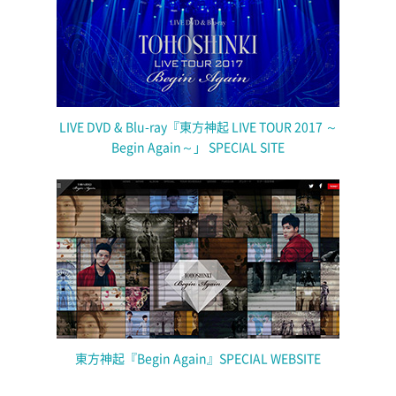
LIVE DVD & Blu-ray『東方神起 LIVE TOUR 2017 ～
Begin Again～」 SPECIAL SITE
東方神起『Begin Again』SPECIAL WEBSITE