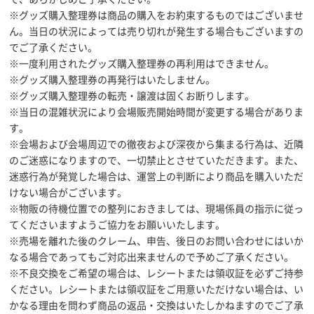
※グッズ購入整理券は商品の購入をお約束するものではございませ
ん。当日の状況によっては売り切れが発生する場合もございますの
でご了承ください。
※一度利用されたグッズ購入整理券の再利用はできません。
※グッズ購入整理券の再発行はいたしません。
※グッズ購入整理券の転売・譲渡は固くお断りします。
※当日の混雑状況により会場販売開始時間が変更する場合がありま
す。
※会場および会場周辺での徹夜および深夜から集まる行為は、近隣
のご迷惑になりますので、一切禁止とさせていただきます。また、
迷惑行為が発覚した場合は、運営上の判断により商品を購入いただ
けない場合がございます。
※物販の待機位置での整列におきましては、現場係員の指示に従っ
てくださいますようご協力をお願いいたします。
※売場を離れた後のクレーム、申告、後日のお問い合わせにはいか
なる場合であってもご対応出来ませんので予めご了承ください。
※不良交換をご希望の場合は、レシートまたは領収証を必ずご持参
ください。レシートまたは領収証をご用意いただけない場合は、い
かなる理由を問わず商品の返品・交換はいたしかねますのでご了承