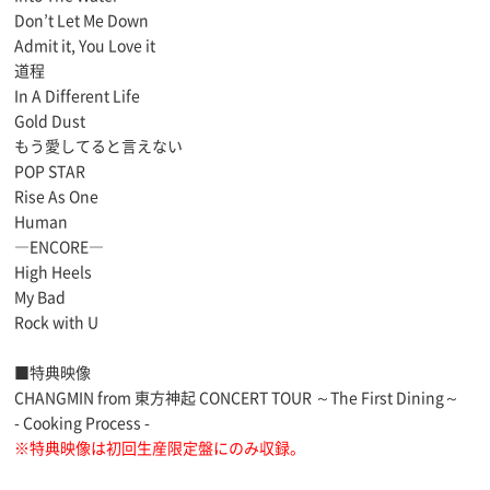
Don’t Let Me Down
Admit it, You Love it
道程
In A Different Life
Gold Dust
もう愛してると言えない
POP STAR
Rise As One
Human
―ENCORE―
High Heels
My Bad
Rock with U
■特典映像
CHANGMIN from 東方神起 CONCERT TOUR ～The First Dining～
- Cooking Process -
※特典映像は初回生産限定盤にのみ収録。