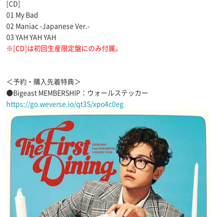
[CD]
01 My Bad
02 Maniac -Japanese Ver.-
03 YAH YAH YAH
※[CD]は初回生産限定盤にのみ付属。
＜予約・購入先着特典＞
●Bigeast MEMBERSHIP：ウォールステッカー
https://go.weverse.io/qt3S/xpo4c0eg