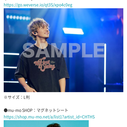
https://go.weverse.io/qt3S/xpo4c0eg
※サイズ：L判
●mu-mo SHOP：マグネットシート
https://shop.mu-mo.net/a/list1?artist_id=CHTHS