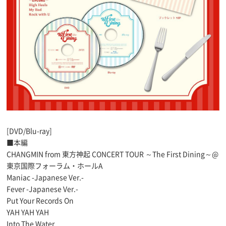
[DVD/Blu-ray]
■本編
CHANGMIN from 東方神起 CONCERT TOUR ～The First Dining～@
東京国際フォーラム・ホールA
Maniac -Japanese Ver.-
Fever -Japanese Ver.-
Put Your Records On
YAH YAH YAH
Into The Water