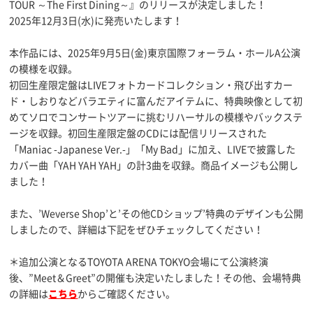
TOUR ～The First Dining～』のリリースが決定しました！
2025年12月3日(水)に発売いたします！
本作品には、2025年9月5日(金)東京国際フォーラム・ホールA公演
の模様を収録。
初回生産限定盤はLIVEフォトカードコレクション・飛び出すカー
ド・しおりなどバラエティに富んだアイテムに、特典映像として初
めてソロでコンサートツアーに挑むリハーサルの模様やバックステ
ージを収録。初回生産限定盤のCDには配信リリースされた
「Maniac -Japanese Ver.-」「My Bad」に加え、LIVEで披露した
カバー曲「YAH YAH YAH」の計3曲を収録。商品イメージも公開し
ました！
また、’Weverse Shop’と’その他CDショップ’特典のデザインも公開
しましたので、詳細は下記をぜひチェックしてください！
＊追加公演となるTOYOTA ARENA TOKYO会場にて公演終演
後、”Meet＆Greet”の開催も決定いたしました！その他、会場特典
の詳細は
こちら
からご確認ください。